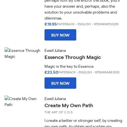
perhaps not? By the end of the book, you’ll
have your answer and, perhaps, also the
solution to your unsolvable problems and
dilemmas.
€19.95
PAPERBACK
-
ENGLISH
- 9789464650228
BUY NOW
Ewell Juliana
Essence Through Magic
Magic is the key to Essence.
€23.50
PAPERBACK
-
ENGLISH
- 9789464483918
BUY NOW
Ewell Juliana
Create My Own Path
THE ART OF C.O.S
I create a better or stronger self, by creating
my own path, to obtain and sustain my