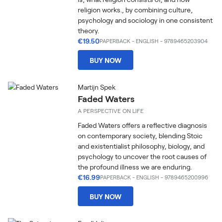
religion works., by combining culture,
psychology and sociology in one consistent
theory.
€19.50
PAPERBACK
-
ENGLISH
- 9789465203904
BUY NOW
Martijn Spek
Faded Waters
A PERSPECTIVE ON LIFE
Faded Waters offers a reflective diagnosis
on contemporary society, blending Stoic
and existentialist philosophy, biology, and
psychology to uncover the root causes of
the profound illness we are enduring.
€16.99
PAPERBACK
-
ENGLISH
- 9789465200996
BUY NOW