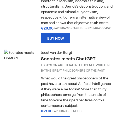
inherent in Marxism, Adorno's thinking,
structuralism, Derrida's deconstruction, and
epistemic and ethical subjectivism,
respectively. It offers an alternative view of
man and shows that objective truth exists.
€26.00
PAPERBACK
-
ENGLISH
- 9789464358452
BUY NOW
Joost van der Burgt
Socrates meets ChatGPT
ESSAYS ON ARTIFICIAL INTELLIGENCE WRITTEN
BY THE GREAT PHILOSOPHERS OF THE PAST
What would the great philosophers of the
past have to say about Artificial Intelligence
if they were alive today? More than thirty
philosophers emerge from the annals of
time to voice their perspectives on this
contemporary subject.
€21.00
PAPERBACK
-
ENGLISH