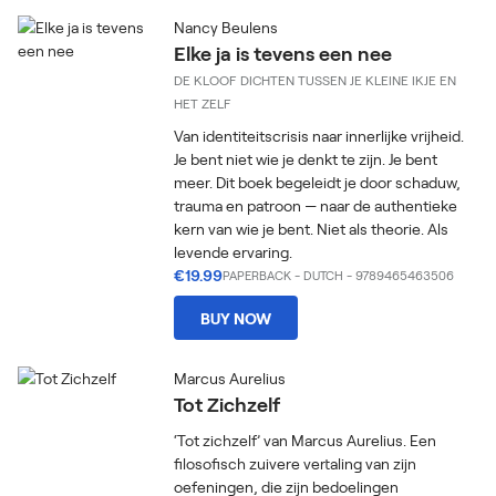
Nancy Beulens
Elke ja is tevens een nee
DE KLOOF DICHTEN TUSSEN JE KLEINE IKJE EN
HET ZELF
Van identiteitscrisis naar innerlijke vrijheid.
Je bent niet wie je denkt te zijn. Je bent
meer. Dit boek begeleidt je door schaduw,
trauma en patroon — naar de authentieke
kern van wie je bent. Niet als theorie. Als
levende ervaring.
€19.99
PAPERBACK
-
DUTCH
- 9789465463506
BUY NOW
Marcus Aurelius
Tot Zichzelf
‘Tot zichzelf’ van Marcus Aurelius. Een
filosofisch zuivere vertaling van zijn
oefeningen, die zijn bedoelingen