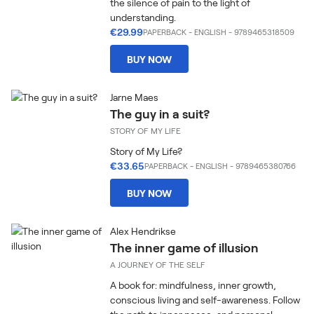
the silence of pain to the light of
understanding.
€29.99
PAPERBACK
-
ENGLISH
- 9789465318509
BUY NOW
Jarne Maes
The guy in a suit?
STORY OF MY LIFE
Story of My Life?
€33.65
PAPERBACK
-
ENGLISH
- 9789465380766
BUY NOW
Alex Hendrikse
The inner game of illusion
A JOURNEY OF THE SELF
A book for: mindfulness, inner growth,
conscious living and self-awareness. Follow