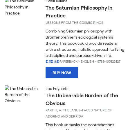
Ewell Juliana
The Saturnian Philosophy in
Practice
LESSONS FROM THE COSMIC RINGS
Combining Saturnian philosophy with
Bronfenbrenner's ecological systems
theory, This book could provide readers
with a structured, holistic approach to living
a disciplined and purpose-driven life.
€20.50
PAPERBACK
-
ENGLISH
- 9789465123127
BUY NOW
Leo Feyaerts
The Unbearable Burden of the
Obvious
PART III, A: THE JANUS-FACED NATURE OF
ADORNO AND DERRIDA
This book unmasks the contradictions