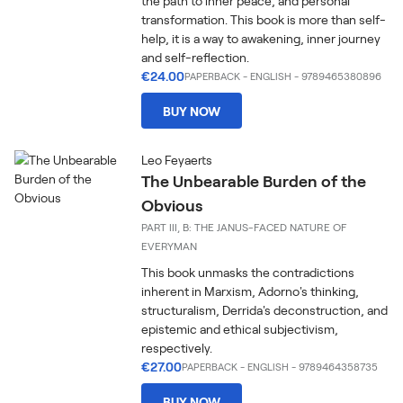
the path to inner peace, and personal
transformation. This book is more than self-
help, it is a way to awakening, inner journey
and self-reflection.
€24.00
PAPERBACK
-
ENGLISH
- 9789465380896
BUY NOW
Leo Feyaerts
The Unbearable Burden of the
Obvious
PART III, B: THE JANUS-FACED NATURE OF
EVERYMAN
This book unmasks the contradictions
inherent in Marxism, Adorno's thinking,
structuralism, Derrida's deconstruction, and
epistemic and ethical subjectivism,
respectively.
€27.00
PAPERBACK
-
ENGLISH
- 9789464358735
BUY NOW