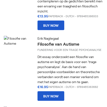
contempleren op de gedichten bereikt men
een ervaring van traagheid en filosofisch
inzicht.
€13.95
PAPERBACK
-
DUTCH
- 9789465386003
BUY NOW
Erik Nagtegaal
Filosofie van Autisme
FUNDERING VOOR EEN TRAGE PSYCHOANALYSE
Dit essay onderzoekt een filosofie van
autisme en legt de basis voor een 'trage
psychoanalyse'. Aan de hand van
persoonlijke voorbeelden en theoretische
verbanden wordt een manier verkend om
met het eigen autisme om te gaan.
€16.95
PAPERBACK
-
DUTCH
- 9789465383682
BUY NOW