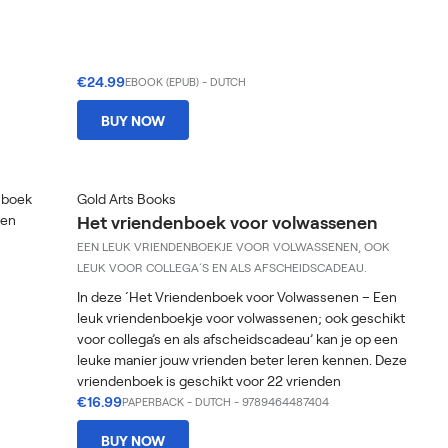
€24.99
EBOOK (EPUB)
-
DUTCH
BUY NOW
Gold Arts Books
Het vriendenboek voor volwassenen
EEN LEUK VRIENDENBOEKJE VOOR VOLWASSENEN, OOK
LEUK VOOR COLLEGA´S EN ALS AFSCHEIDSCADEAU.
In deze ´Het Vriendenboek voor Volwassenen – Een
leuk vriendenboekje voor volwassenen; ook geschikt
voor collega’s en als afscheidscadeau’ kan je op een
leuke manier jouw vrienden beter leren kennen. Deze
vriendenboek is geschikt voor 22 vrienden
€16.99
PAPERBACK
-
DUTCH
- 9789464487404
BUY NOW