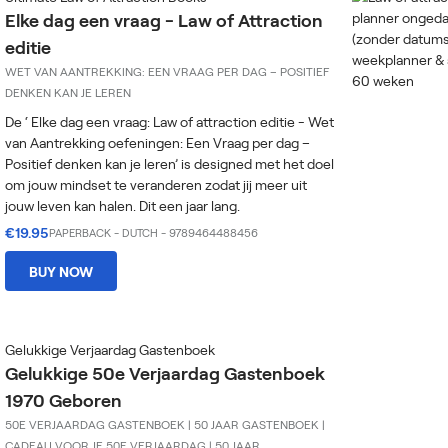
Elke dag een vraag - Law of Attraction
editie
WET VAN AANTREKKING: EEN VRAAG PER DAG – POSITIEF
DENKEN KAN JE LEREN
De ‘ Elke dag een vraag: Law of attraction editie - Wet
van Aantrekking oefeningen: Een Vraag per dag –
Positief denken kan je leren’ is designed met het doel
om jouw mindset te veranderen zodat jij meer uit
jouw leven kan halen. Dit een jaar lang.
€19.95
PAPERBACK
-
DUTCH
- 9789464488456
BUY NOW
Gelukkige Verjaardag Gastenboek
Gelukkige 50e Verjaardag Gastenboek
1970 Geboren
50E VERJAARDAG GASTENBOEK | 50 JAAR GASTENBOEK |
CADEAU VOOR JE 50E VERJAARDAG | 50 JAAR