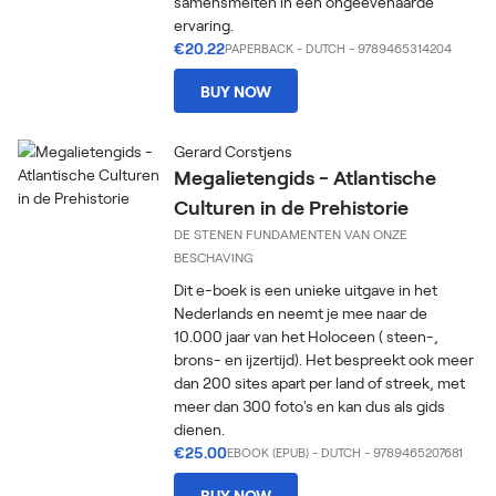
samensmelten in een ongeëvenaarde
ervaring.
€20.22
PAPERBACK
-
DUTCH
- 9789465314204
BUY NOW
Gerard Corstjens
Megalietengids - Atlantische
Culturen in de Prehistorie
DE STENEN FUNDAMENTEN VAN ONZE
BESCHAVING
Dit e-boek is een unieke uitgave in het
Nederlands en neemt je mee naar de
10.000 jaar van het Holoceen ( steen-,
brons- en ijzertijd). Het bespreekt ook meer
dan 200 sites apart per land of streek, met
meer dan 300 foto's en kan dus als gids
dienen.
€25.00
EBOOK (EPUB)
-
DUTCH
- 9789465207681
BUY NOW