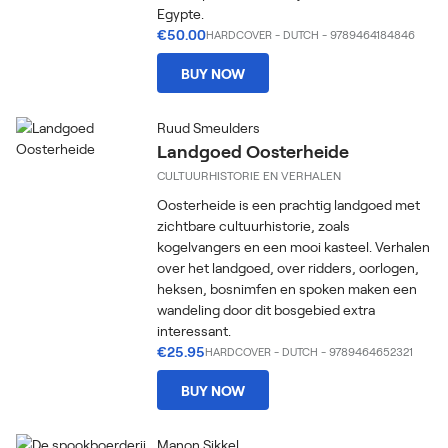
Egypte.
€50.00
HARDCOVER
-
DUTCH
- 9789464184846
BUY NOW
Ruud Smeulders
Landgoed Oosterheide
CULTUURHISTORIE EN VERHALEN
Oosterheide is een prachtig landgoed met
zichtbare cultuurhistorie, zoals
kogelvangers en een mooi kasteel. Verhalen
over het landgoed, over ridders, oorlogen,
heksen, bosnimfen en spoken maken een
wandeling door dit bosgebied extra
interessant.
€25.95
HARDCOVER
-
DUTCH
- 9789464652321
BUY NOW
Manon Sikkel