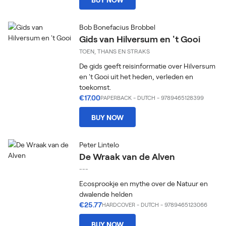
Bob Bonefacius Brobbel
Gids van Hilversum en 't Gooi
TOEN, THANS EN STRAKS
De gids geeft reisinformatie over Hilversum
en 't Gooi uit het heden, verleden en
toekomst.
€17.00
PAPERBACK
-
DUTCH
- 9789465128399
BUY NOW
Peter Lintelo
De Wraak van de Alven
---
Ecosprookje en mythe over de Natuur en
dwalende helden
€25.77
HARDCOVER
-
DUTCH
- 9789465123066
BUY NOW