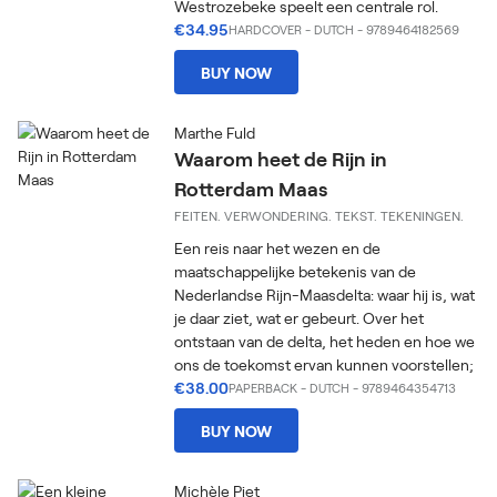
Westrozebeke speelt een centrale rol.
€34.95
HARDCOVER
-
DUTCH
- 9789464182569
BUY NOW
Marthe Fuld
Waarom heet de Rijn in
Rotterdam Maas
FEITEN. VERWONDERING. TEKST. TEKENINGEN.
Een reis naar het wezen en de
maatschappelijke betekenis van de
Nederlandse Rijn-Maasdelta: waar hij is, wat
je daar ziet, wat er gebeurt. Over het
ontstaan van de delta, het heden en hoe we
ons de toekomst ervan kunnen voorstellen;
€38.00
PAPERBACK
-
DUTCH
- 9789464354713
BUY NOW
Michèle Piet