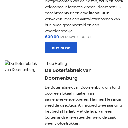
leefgewoonten van de Kelten, zal in dit boek
voldoende informatie vinden. Naast het luik
geschiedenis zit er Ierse literatuur in
verweven, met een aantal stambomen van
hun oude godenwereld en een
woordenboekje.
€30.00
HARDCOVER
-
DUTCH
BUY NOW
Theo Huting
De Boterfabriek van
Doornenburg
De Boterfabriek van Doornenburg onstond
door een lokaal initiatief van
samenwerkende boeren. Harmen Heslinga
werd de directeur. Al na goed twee jaar ging
het bedrijf failliet. Met de hulp van een
buitenlandse investeerder werd de zaak
weer vlotgetrokken.