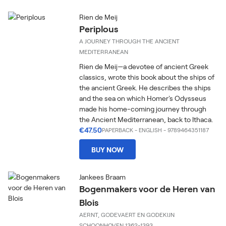
Rien de Meij
Periplous
A JOURNEY THROUGH THE ANCIENT
MEDITERRANEAN
Rien de Meij—a devotee of ancient Greek
classics, wrote this book about the ships of
the ancient Greek. He describes the ships
and the sea on which Homer's Odysseus
made his home-coming journey through
the Ancient Mediterranean, back to Ithaca.
€47.50
PAPERBACK
-
ENGLISH
- 9789464351187
BUY NOW
Jankees Braam
Bogenmakers voor de Heren van
Blois
AERNT, GODEVAERT EN GODEKIJN
SCHOONHOVEN 1362-1393