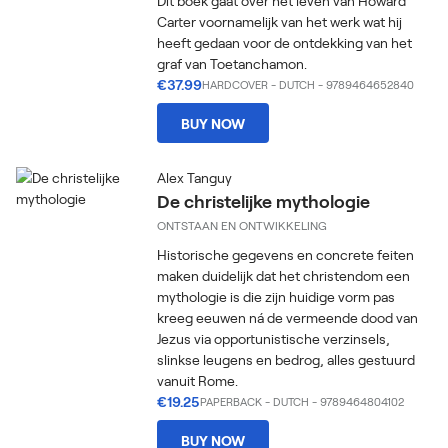
Dit boek gaat over het leven van Howard
Carter voornamelijk van het werk wat hij
heeft gedaan voor de ontdekking van het
graf van Toetanchamon.
€37.99
HARDCOVER
-
DUTCH
- 9789464652840
BUY NOW
Alex Tanguy
De christelijke mythologie
ONTSTAAN EN ONTWIKKELING
Historische gegevens en concrete feiten
maken duidelijk dat het christendom een
mythologie is die zijn huidige vorm pas
kreeg eeuwen ná de vermeende dood van
Jezus via opportunistische verzinsels,
slinkse leugens en bedrog, alles gestuurd
vanuit Rome.
€19.25
PAPERBACK
-
DUTCH
- 9789464804102
BUY NOW