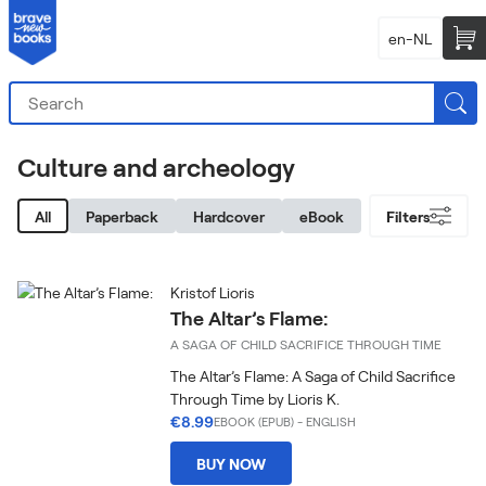
en-NL
Culture and archeology
All
Paperback
Hardcover
eBook
Filters
Kristof Lioris
The Altar’s Flame:
A SAGA OF CHILD SACRIFICE THROUGH TIME
The Altar’s Flame: A Saga of Child Sacrifice
Through Time by Lioris K.
€8.99
EBOOK (EPUB)
-
ENGLISH
BUY NOW