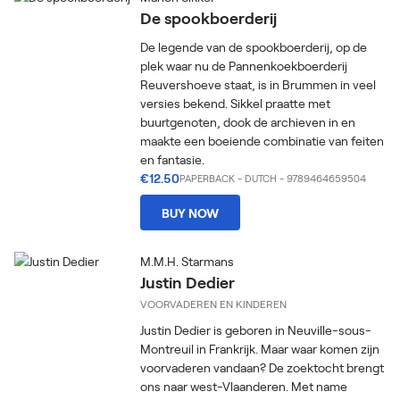
De spookboerderij
De legende van de spookboerderij, op de
plek waar nu de Pannenkoekboerderij
Reuvershoeve staat, is in Brummen in veel
versies bekend. Sikkel praatte met
buurtgenoten, dook de archieven in en
maakte een boeiende combinatie van feiten
en fantasie.
€12.50
PAPERBACK
-
DUTCH
- 9789464659504
BUY NOW
M.M.H. Starmans
Justin Dedier
VOORVADEREN EN KINDEREN
Justin Dedier is geboren in Neuville-sous-
Montreuil in Frankrijk. Maar waar komen zijn
voorvaderen vandaan? De zoektocht brengt
ons naar west-Vlaanderen. Met name