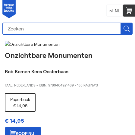
nl-NL
Onzichtbare Monumenten
Rob Komen Kees Oosterbaan
TAAL: NEDERLANDS
-
ISBN: 9789464921489
-
138 PAGINA’S
Paperback
€ 14,95
€ 14,95
KOOP NU