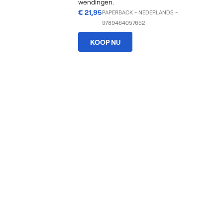
wendingen.
€ 21,95
PAPERBACK
-
NEDERLANDS
-
9789464057652
KOOP NU