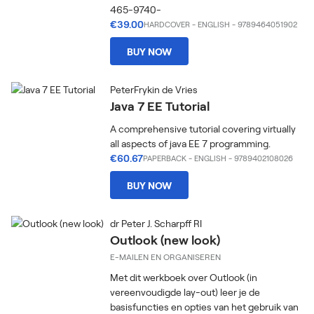
465-9740-
€39.00
HARDCOVER
-
ENGLISH
- 9789464051902
BUY NOW
PeterFrykin de Vries
Java 7 EE Tutorial
A comprehensive tutorial covering virtually
all aspects of java EE 7 programming.
€60.67
PAPERBACK
-
ENGLISH
- 9789402108026
BUY NOW
dr Peter J. Scharpff RI
Outlook (new look)
E-MAILEN EN ORGANISEREN
Met dit werkboek over Outlook (in
vereenvoudigde lay-out) leer je de
basisfuncties en opties van het gebruik van