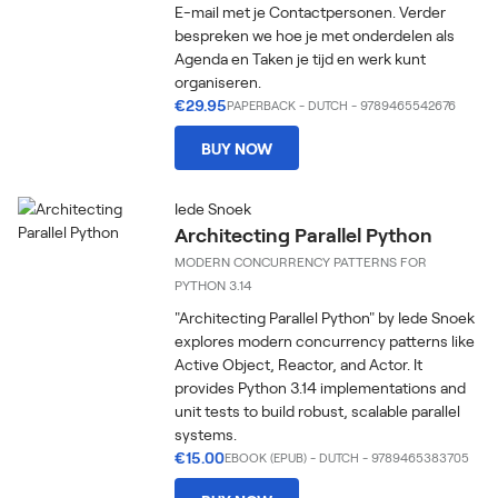
E-mail met je Contactpersonen. Verder
bespreken we hoe je met onderdelen als
Agenda en Taken je tijd en werk kunt
organiseren.
€29.95
PAPERBACK
-
DUTCH
- 9789465542676
BUY NOW
Iede Snoek
Architecting Parallel Python
MODERN CONCURRENCY PATTERNS FOR
PYTHON 3.14
"Architecting Parallel Python" by Iede Snoek
explores modern concurrency patterns like
Active Object, Reactor, and Actor. It
provides Python 3.14 implementations and
unit tests to build robust, scalable parallel
systems.
€15.00
EBOOK (EPUB)
-
DUTCH
- 9789465383705