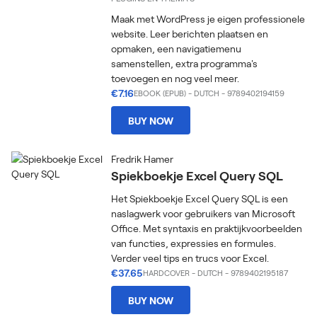
Maak met WordPress je eigen professionele
website. Leer berichten plaatsen en
opmaken, een navigatiemenu
samenstellen, extra programma's
toevoegen en nog veel meer.
€7.16
EBOOK (EPUB)
-
DUTCH
- 9789402194159
BUY NOW
Fredrik Hamer
Spiekboekje Excel Query SQL
Het Spiekboekje Excel Query SQL is een
naslagwerk voor gebruikers van Microsoft
Office. Met syntaxis en praktijkvoorbeelden
van functies, expressies en formules.
Verder veel tips en trucs voor Excel.
€37.65
HARDCOVER
-
DUTCH
- 9789402195187
BUY NOW