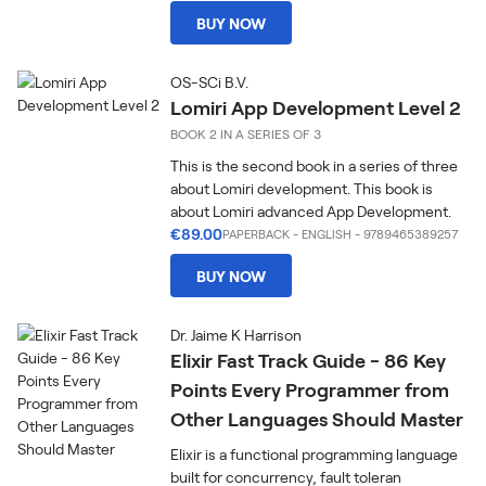
BUY NOW
OS-SCi B.V.
Lomiri App Development Level 2
BOOK 2 IN A SERIES OF 3
This is the second book in a series of three
about Lomiri development. This book is
about Lomiri advanced App Development.
€89.00
PAPERBACK
-
ENGLISH
- 9789465389257
BUY NOW
Dr. Jaime K Harrison
Elixir Fast Track Guide - 86 Key
Points Every Programmer from
Other Languages Should Master
Elixir is a functional programming language
built for concurrency, fault toleran