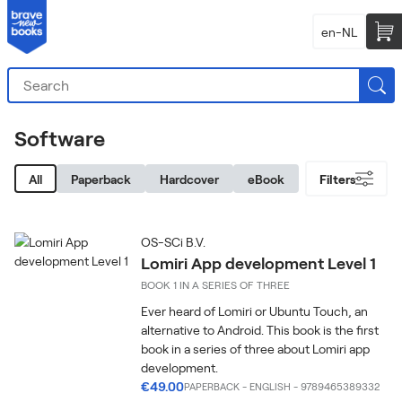
en-NL
Software
All
Paperback
Hardcover
eBook
Filters
OS-SCi B.V.
Lomiri App development Level 1
BOOK 1 IN A SERIES OF THREE
Ever heard of Lomiri or Ubuntu Touch, an
alternative to Android. This book is the first
book in a series of three about Lomiri app
development.
€49.00
PAPERBACK
-
ENGLISH
- 9789465389332