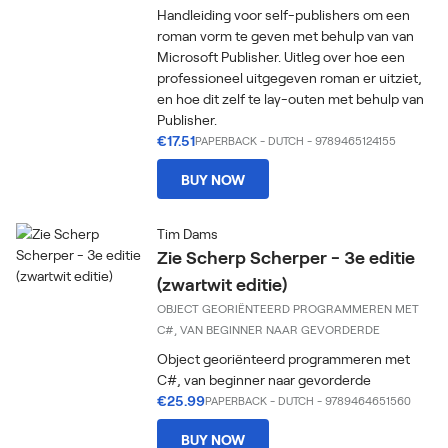
Handleiding voor self-publishers om een
roman vorm te geven met behulp van van
Microsoft Publisher. Uitleg over hoe een
professioneel uitgegeven roman er uitziet,
en hoe dit zelf te lay-outen met behulp van
Publisher.
€17.51
PAPERBACK
-
DUTCH
- 9789465124155
BUY NOW
Tim Dams
Zie Scherp Scherper - 3e editie
(zwartwit editie)
OBJECT GEORIËNTEERD PROGRAMMEREN MET
C#, VAN BEGINNER NAAR GEVORDERDE
Object georiënteerd programmeren met
C#, van beginner naar gevorderde
€25.99
PAPERBACK
-
DUTCH
- 9789464651560
BUY NOW