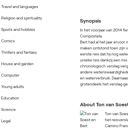
Travel and languages
Religion and spirituality
Synopsis
Sports and hobbies
In het voorjaar van 2014 fi
Compostela.
Comics
Bert had al het jaar ervoor
maken ontstond toen zijn v
Thrillers and fantasy
eerste reis dat hij nog wel
unieke reis dankzij een mix
House and garden
chronologisch verslag verge
andere wetenswaardigheden
Computer
en waterverbruik. Daarnaas
grotendeels het verslag ge
Young adults
Education
About Ton van Soest
Science
Ton van Soest
het reisversl
Legal
Camino France