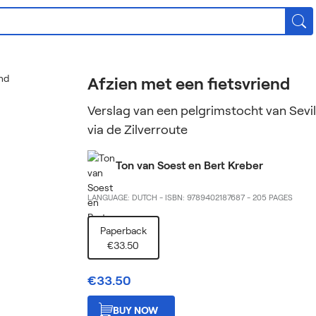
Afzien met een fietsvriend
Verslag van een pelgrimstocht van Sevil
via de Zilverroute
Ton van Soest en Bert Kreber
LANGUAGE: DUTCH
-
ISBN: 9789402187687
-
205 PAGES
Paperback
€33.50
€33.50
BUY NOW