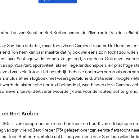
etsten Ton van Soest en Bert Kreber samen de Zilverroute (Via de la Plata) 
 naar Santiago gefietst, maar toen via de Camino Frances. Het idee om ee
riend Ton hem kenbaar maakte dat hij ook wel eens zo'n tocht zou willen
eens naar Santiago wilde fietsen. Zo gezegd, zo gedaan. Ook deze tweede 
 van spiritualiteit, sportiviteit, afzien, lege landschappen, en prachtige 
zeld van vele foto's. Het beschrijft behalve onderwerpen zoals voorberei
, inclusief een logboek met weersgesteldheid, afstanden, hoogtemeter
t wordt de historische context behandeld, waarbinnen deze Camino zich 
schreven, terwijl Bert verantwoordelijk was voor de routes, achtergrond
 en Bert Kreber
 (65) is van oorsprong een marathon loper en houdt van uitdagingen en a
ag van zijn vriend Bert Kreber (75) gelezen over zijn eerste fietstocht n
s. Toen Bert hem vertelde dat hij nog wel eens naar Santiago wilde fiet