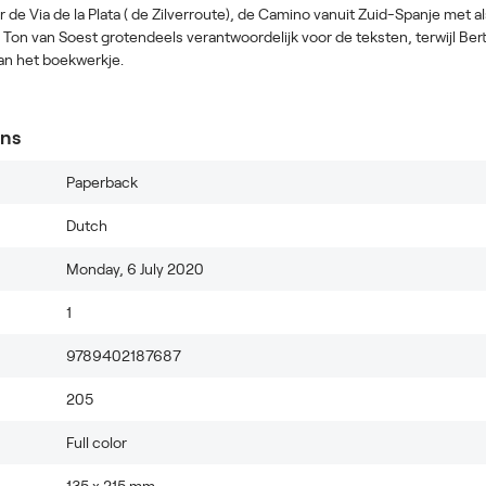
r de Via de la Plata ( de Zilverroute), de Camino vanuit Zuid-Spanje met als
s Ton van Soest grotendeels verantwoordelijk voor de teksten, terwijl Ber
n het boekwerkje.
ons
Paperback
Dutch
Monday, 6 July 2020
1
9789402187687
205
Full color
135
x
215 mm