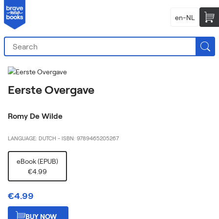
en-NL
Eerste Overgave
Romy De Wilde
LANGUAGE: DUTCH
-
ISBN: 9789465205267
eBook (EPUB)
€4.99
€4.99
BUY NOW