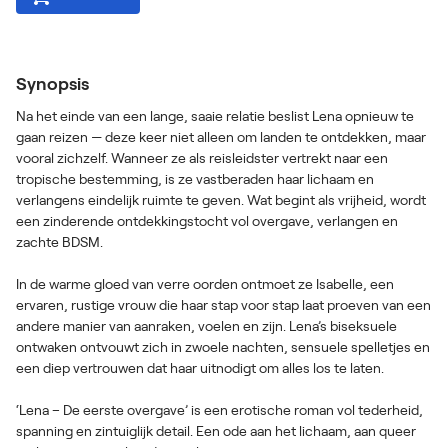
Synopsis
Na het einde van een lange, saaie relatie beslist Lena opnieuw te
gaan reizen — deze keer niet alleen om landen te ontdekken, maar
vooral zichzelf. Wanneer ze als reisleidster vertrekt naar een
tropische bestemming, is ze vastberaden haar lichaam en
verlangens eindelijk ruimte te geven. Wat begint als vrijheid, wordt
een zinderende ontdekkingstocht vol overgave, verlangen en
zachte BDSM.
In de warme gloed van verre oorden ontmoet ze Isabelle, een
ervaren, rustige vrouw die haar stap voor stap laat proeven van een
andere manier van aanraken, voelen en zijn. Lena’s biseksuele
ontwaken ontvouwt zich in zwoele nachten, sensuele spelletjes en
een diep vertrouwen dat haar uitnodigt om alles los te laten.
‘Lena – De eerste overgave’ is een erotische roman vol tederheid,
spanning en zintuiglijk detail. Een ode aan het lichaam, aan queer