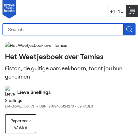
en-NL
Het Weetjesboek over Tamias
Fiston, de guitige aardeekhoorn, toont jou hun
geheimen
Lieve Snellings
LANGUAGE: DUTCH
-
ISBN: 9789465124278
-
39 PAGES
Paperback
€19.99