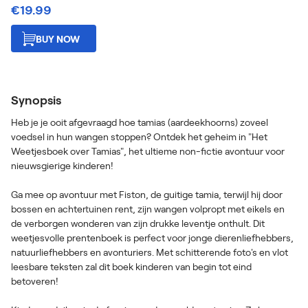
€19.99
BUY NOW
Synopsis
Heb je je ooit afgevraagd hoe tamias (aardeekhoorns) zoveel
voedsel in hun wangen stoppen? Ontdek het geheim in "Het
Weetjesboek over Tamias", het ultieme non-fictie avontuur voor
nieuwsgierige kinderen!
Ga mee op avontuur met Fiston, de guitige tamia, terwijl hij door
bossen en achtertuinen rent, zijn wangen volpropt met eikels en
de verborgen wonderen van zijn drukke leventje onthult. Dit
weetjesvolle prentenboek is perfect voor jonge dierenliefhebbers,
natuurliefhebbers en avonturiers. Met schitterende foto's en vlot
leesbare teksten zal dit boek kinderen van begin tot eind
betoveren!