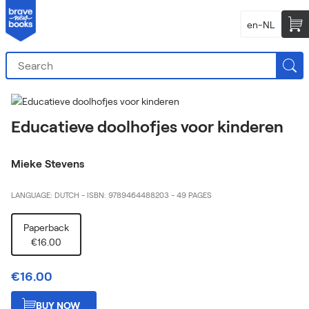
en-NL
Educatieve doolhofjes voor kinderen
Mieke Stevens
LANGUAGE: DUTCH
-
ISBN: 9789464488203
-
49 PAGES
Paperback
€16.00
€16.00
BUY NOW