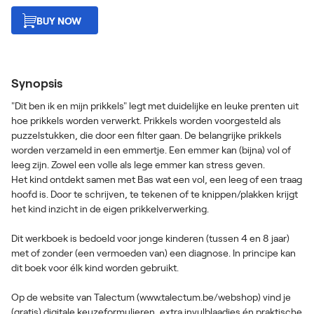
BUY NOW
Synopsis
"Dit ben ik en mijn prikkels" legt met duidelijke en leuke prenten uit
hoe prikkels worden verwerkt. Prikkels worden voorgesteld als
puzzelstukken, die door een filter gaan. De belangrijke prikkels
worden verzameld in een emmertje. Een emmer kan (bijna) vol of
leeg zijn. Zowel een volle als lege emmer kan stress geven.
Het kind ontdekt samen met Bas wat een vol, een leeg of een traag
hoofd is. Door te schrijven, te tekenen of te knippen/plakken krijgt
het kind inzicht in de eigen prikkelverwerking.
Dit werkboek is bedoeld voor jonge kinderen (tussen 4 en 8 jaar)
met of zonder (een vermoeden van) een diagnose. In principe kan
dit boek voor élk kind worden gebruikt.
Op de website van Talectum (www.talectum.be/webshop) vind je
(gratis) digitale keuzeformulieren, extra invulblaadjes én praktische