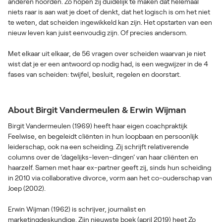
anderen hoorden. Zo hopen zij duidelijk te maken dat helemaal
niets raar is aan wat je doet of denkt, dat het logisch is om het niet
te weten, dat scheiden ingewikkeld kan zijn. Het opstarten van een
nieuw leven kan juist eenvoudig zijn. Of precies andersom.
Met elkaar uit elkaar, de 56 vragen over scheiden waarvan je niet
wist dat je er een antwoord op nodig had, is een wegwijzer in de 4
About Birgit Vandermeulen & Erwin Wijman
Birgit Vandermeulen (1969) heeft haar eigen coachpraktijk
Feelwise, en begeleidt cliënten in hun loopbaan en persoonlijk
leiderschap, ook na een scheiding. Zij schrijft relativerende
columns over de ‘dagelijks-leven-dingen’ van haar cliënten en
haarzelf. Samen met haar ex-partner geeft zij, sinds hun scheiding
in 2010 via collaborative divorce, vorm aan het co-ouderschap van
Joep (2002).
Erwin Wijman (1962) is schrijver, journalist en
marketingdeskundige. Zijn nieuwste boek (april 2019) heet Zo