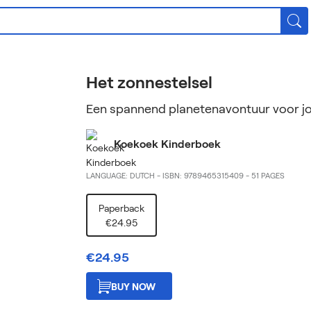
Het zonnestelsel
Een spannend planetenavontuur voor j
Koekoek Kinderboek
LANGUAGE: DUTCH
-
ISBN: 9789465315409
-
51 PAGES
Paperback
€24.95
€24.95
BUY NOW