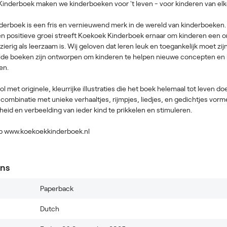
Kinderboek maken we kinderboeken voor 't leven - voor kinderen van elke 
erboek is een fris en vernieuwend merk in de wereld van kinderboeken.
 en positieve groei streeft Koekoek Kinderboek ernaar om kinderen een o
zierig als leerzaam is. Wij geloven dat leren leuk en toegankelijk moet zij
de boeken zijn ontworpen om kinderen te helpen nieuwe concepten en 
en.
vol met originele, kleurrijke illustraties die het boek helemaal tot leven 
 in combinatie met unieke verhaaltjes, rijmpjes, liedjes, en gedichtjes v
heid en verbeelding van ieder kind te prikkelen en stimuleren.
p www.koekoekkinderboek.nl
ons
Paperback
Dutch