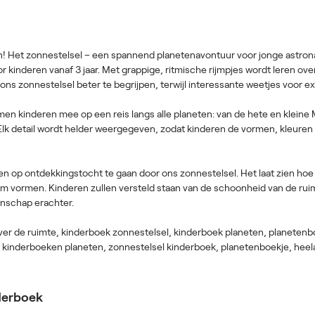
! Het zonnestelsel – een spannend planetenavontuur voor jonge astrona
 kinderen vanaf 3 jaar. Met grappige, ritmische rijmpjes wordt leren over
ns zonnestelsel beter te begrijpen, terwijl interessante weetjes voor ex
nemen kinderen mee op een reis langs alle planeten: van de hete en kleine
Elk detail wordt helder weergegeven, zodat kinderen de vormen, kleure
en op ontdekkingstocht te gaan door ons zonnestelsel. Het laat zien ho
um vormen. Kinderen zullen versteld staan van de schoonheid van de 
enschap erachter.
er de ruimte, kinderboek zonnestelsel, kinderboek planeten, planeten
 kinderboeken planeten, zonnestelsel kinderboek, planetenboekje, heel
derboek