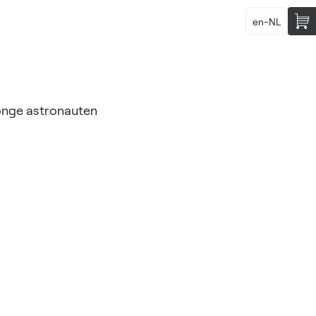
en-NL
onge astronauten