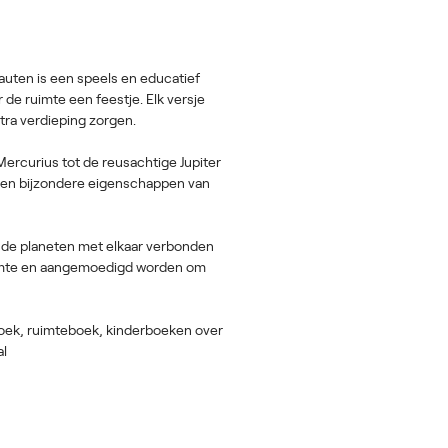
uten is een speels en educatief
 de ruimte een feestje. Elk versje
tra verdieping zorgen.
 Mercurius tot de reusachtige Jupiter
n en bijzondere eigenschappen van
e de planeten met elkaar verbonden
ruimte en aangemoedigd worden om
boek, ruimteboek, kinderboeken over
al