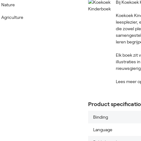
Bij Koekoek 
Nature
Koekoek Kind
Agriculture
leesplezier,
die zowel ple
samengestel
leren begrijp
Elk boek zit 
illustraties
nieuwsgierig
Lees meer o
Product specificati
Binding
Language