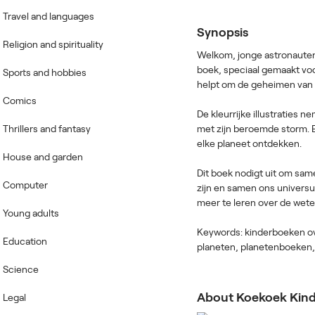
Travel and languages
Synopsis
Religion and spirituality
Welkom, jonge astronauten
boek, speciaal gemaakt voor
Sports and hobbies
helpt om de geheimen van o
Comics
De kleurrijke illustraties 
Thrillers and fantasy
met zijn beroemde storm. 
elke planeet ontdekken.
House and garden
Dit boek nodigt uit om sam
Computer
zijn en samen ons univers
meer te leren over de wet
Young adults
Keywords: kinderboeken ov
Education
planeten, planetenboeken,
Science
About Koekoek Kin
Legal