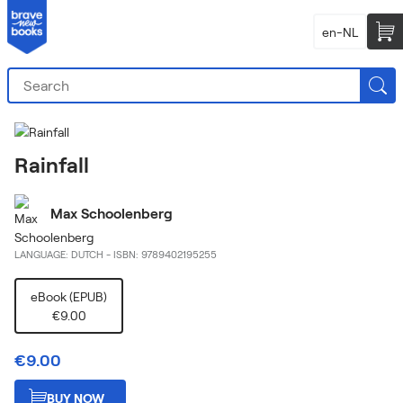
en-NL
Rainfall
Max Schoolenberg
LANGUAGE: DUTCH
-
ISBN: 9789402195255
eBook (EPUB)
€9.00
€9.00
BUY NOW