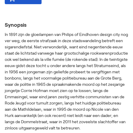
Synopsis
In 1891 zijn de gloeilampen van Philips of Eindhoven design city nog
ver weg; de eerste strafzaak in deze stadswandeling betreft een
sigarendiefstal. Niet verwonderlijk, want eind negentiende eeuw
staat de lichtstad vanwege haar grootschalige rookwarenproductie
ook wel bekend als la ville fumée (de rokende stad). In de twintigste
eeuw gidst deze tocht u onder andere langs het Stratumseind, als
in 1956 een jongeman zijn geliefde probeert te vergiftigen met
bonbons; langs het voormalige politiebureau aan de Grote Berg,
waar de politie in 1965 de spraakmakende moord op het zesjarige
jongetje Corrie Hofman moet zien op te lossen; langs de
Emmasingel, waar eind jaren zestig verhitte communisten van de
Rode Jeugd voor tumult zorgen; langs het huidige politiebureau
aan de Mathildelaan, waar in 1995 de moord op Nicole van den
Hurk aanvankelijk (en ook recent) niet leidt naar een dader; en
langs de Dommelstraat, waar in 2011 het zoveelste slachtoffer van
zinloos uitgaansgeweld valt te betreuren.