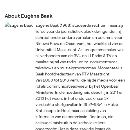
About Eugène Baak
Eugène Baak (1968) studeerde rechten, maar zijn
liefde voor de journalistiek bleek dwingender: hij
schreef onder andere verhalen en columns voor
Nieuwe Revu en Observant, het weekblad van de
Universiteit Maastricht. Als programmamaker was
hij verbonden aan de RVU en L1 Radio & TV en
maakte hij tal van radio- en tv-documentaires,
talkshows en muziekprogramma’s. Momenteel is
Baak hoofdredacteur van RTV Maastricht.
Van 2008 tot 2016 verruilde hij de media voor een
rol als communicatieadviseur bij het Openbaar
Ministerie. In die hoedanigheid deed hij in 2011 en
2012 het woord in het onderzoek naar 37
verdachte sterfgevallen in 1952-1954 in Huize
Sint Joseph te Heel, naar aanleiding van
informatie van de commissie-Deetman, die
seksueel misbruik in de katholieke kerk
onderzocht. Het is deze zaak die losjes de