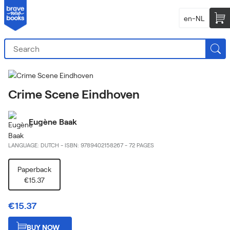
en-NL
Crime Scene Eindhoven
Eugène Baak
LANGUAGE: DUTCH
-
ISBN: 9789402158267
-
72 PAGES
Paperback
€15.37
€15.37
BUY NOW